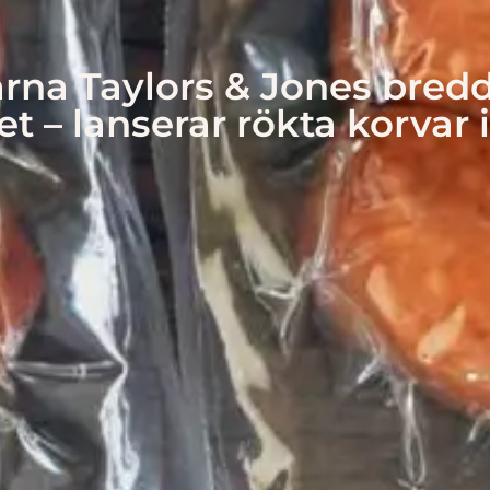
na Taylors & Jones bred
t – lanserar rökta korvar 