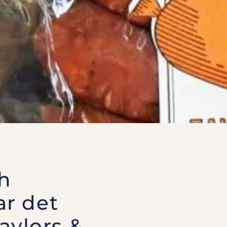
ch
r det
aylors &