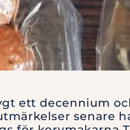
rygt ett decennium o
tmärkelser senare ha
ags för korvmakarna T