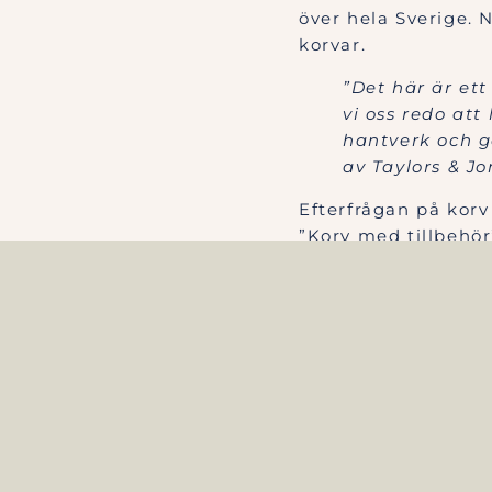
över hela Sverige. 
korvar.
”Det här är ett
vi oss redo att
hantverk och g
av Taylors & Jo
Efterfrågan på korv
”Korv med tillbehör
barnfamiljer placer
vardagsrätterna en
”Korv med bröd
användas till 
korvar kan vari
oavsett kök ell
Taylors & Jones pr