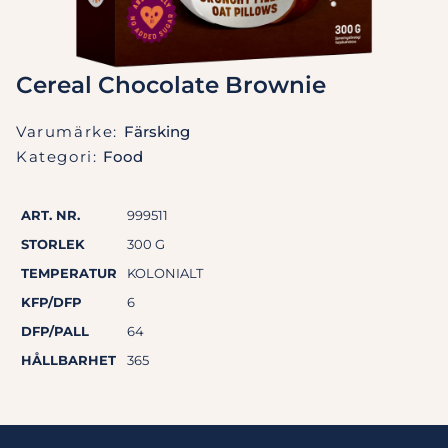
Cereal Chocolate Brownie
Varumärke:
Färsking
Kategori:
Food
ART. NR.
999511
STORLEK
300 G
TEMPERATUR
KOLONIALT
KFP/DFP
6
DFP/PALL
64
HÅLLBARHET
365