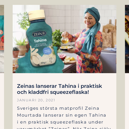
Zeinas lanserar Tahina i praktisk
och kladdfri squeezeflaska!
JANUARI 20, 2021
Sveriges största matprofil Zeina
Mourtada lanserar sin egen Tahina
i en praktisk squeezeflaska under
varumärket ”Zeinas”. När Zeina själv