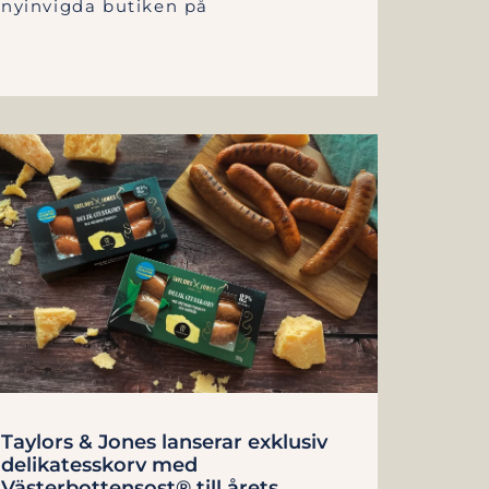
nyinvigda butiken på
Taylors & Jones lanserar exklusiv
delikatesskorv med
Västerbottensost® till årets