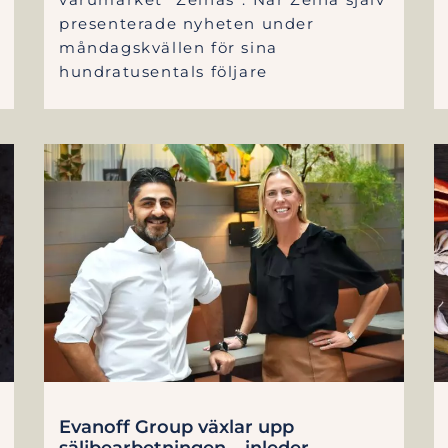
presenterade nyheten under
måndagskvällen för sina
hundratusentals följare
Evanoff Group växlar upp
säljbearbetningen – inleder