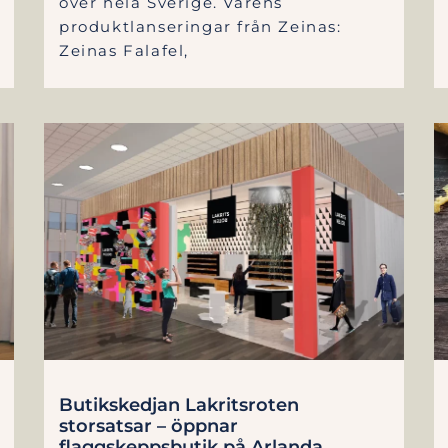
över hela Sverige. Vårens
produktlanseringar från Zeinas:
Zeinas Falafel,
Butikskedjan Lakritsroten
storsatsar – öppnar
flaggskeppsbutik på Arlanda