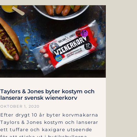
Taylors & Jones byter kostym och
lanserar svensk wienerkorv
OKTOBER 1, 2020
Efter drygt 10 år byter korvmakarna
Taylors & Jones kostym och lanserar
ett tuffare och kaxigare utseende
för att sticka ut i butikshyllorna.