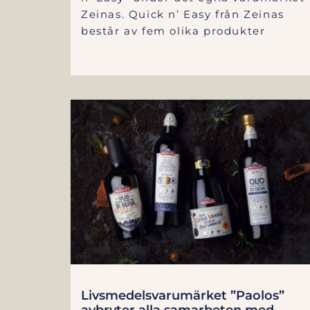
Zeinas. Quick n’ Easy från Zeinas
består av fem olika produkter
Livsmedelsvarumärket ”Paolos”
avbryter alla samarbeten med