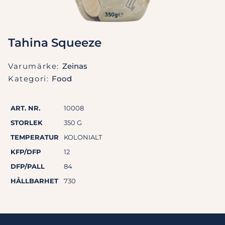
Tahina Squeeze
Varumärke:
Zeinas
Kategori:
Food
ART. NR.
10008
STORLEK
350 G
TEMPERATUR
KOLONIALT
KFP/DFP
12
DFP/PALL
84
HÅLLBARHET
730